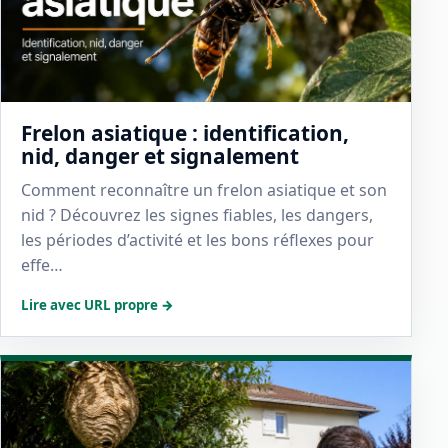
Frelon asiatique : identification,
nid, danger et signalement
Comment reconnaître un frelon asiatique et son
nid ? Découvrez les signes fiables, les dangers,
les périodes d’activité et les bons réflexes pour
effe…
Lire avec URL propre →