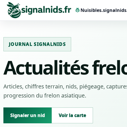
pest_control
Nuisibles.signalnids
JOURNAL SIGNALNIDS
Actualités frel
Articles, chiffres terrain, nids, piégeage, captur
progression du frelon asiatique.
Signaler un nid
Voir la carte