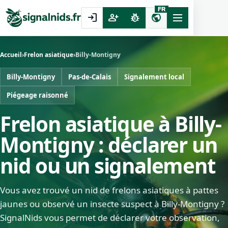
FR
login
person_add
pest_control
public
Accueil
›
Frelon asiatique
›
Billy-Montigny
Billy-Montigny
Pas-de-Calais
Signalement local
Piégeage raisonné
Frelon asiatique à Billy-
Montigny : déclarer un
nid ou un signalement
Vous avez trouvé un nid de frelons asiatiques à pattes
jaunes ou observé un insecte suspect à Billy-Montigny ?
SignalNids vous permet de déclarer votre observation,