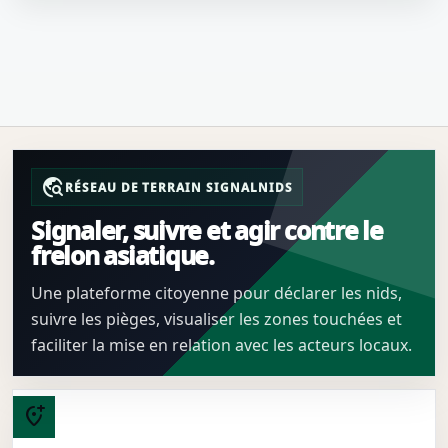
travel_explore
RÉSEAU DE TERRAIN SIGNALNIDS
Signaler, suivre et agir contre le
frelon asiatique.
Une plateforme citoyenne pour déclarer les nids,
suivre les pièges, visualiser les zones touchées et
faciliter la mise en relation avec les acteurs locaux.
add_location_alt