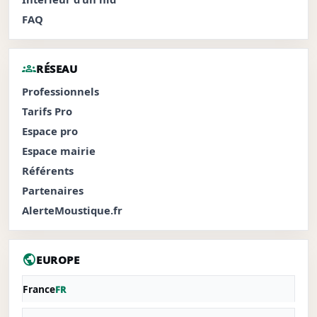
FAQ
groups
RÉSEAU
Professionnels
Tarifs Pro
Espace pro
Espace mairie
Référents
Partenaires
AlerteMoustique.fr
public
EUROPE
France
FR