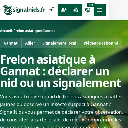
FR
login
person_add
pest_control
public
Accueil
›
Frelon asiatique
›
Gannat
Gannat
Allier
Signalement local
Piégeage raisonné
Frelon asiatique à
Gannat : déclarer un
nid ou un signalement
Vous avez trouvé un nid de frelons asiatiques à pattes
jaunes ou observé un insecte suspect à Gannat ?
SignalNids vous permet de déclarer votre observation,
de consulter la carte locale, de mieux comprendre les
risques et de suivre le piégeage de manière raisonnée.