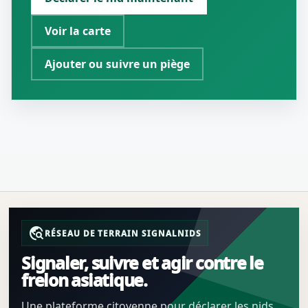
Voir la carte
Ajouter ou suivre un piège
travel_explore
RÉSEAU DE TERRAIN SIGNALNIDS
Signaler, suivre et agir contre le
frelon asiatique.
Une plateforme citoyenne pour déclarer les nids,