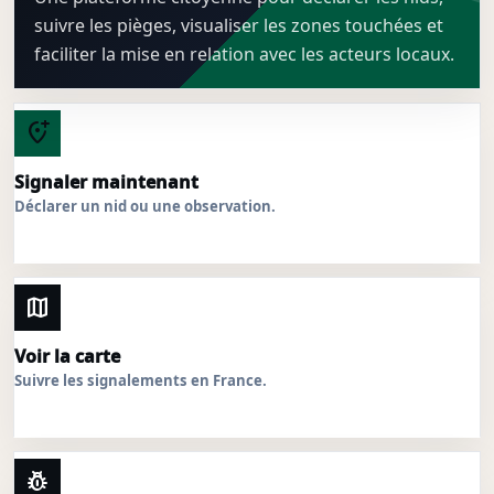
suivre les pièges, visualiser les zones touchées et
faciliter la mise en relation avec les acteurs locaux.
add_location_alt
Signaler maintenant
Déclarer un nid ou une observation.
map
Voir la carte
Suivre les signalements en France.
pest_control