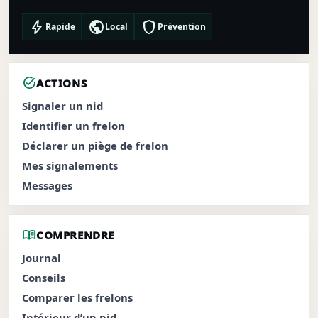
bolt
public
shield
Rapide
Local
Prévention
task_alt
ACTIONS
Signaler un nid
Identifier un frelon
Déclarer un piège de frelon
Mes signalements
Messages
menu_book
COMPRENDRE
Journal
Conseils
Comparer les frelons
Intérieur d’un nid