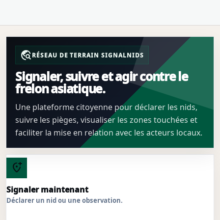
travel_explore
RÉSEAU DE TERRAIN SIGNALNIDS
Signaler, suivre et agir contre le
frelon asiatique.
Une plateforme citoyenne pour déclarer les nids,
suivre les pièges, visualiser les zones touchées et
faciliter la mise en relation avec les acteurs locaux.
add_location_alt
Signaler maintenant
Déclarer un nid ou une observation.