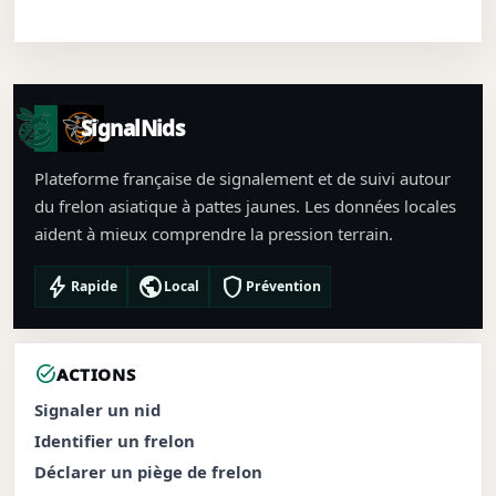
SignalNids
Plateforme française de signalement et de suivi autour
du frelon asiatique à pattes jaunes. Les données locales
aident à mieux comprendre la pression terrain.
bolt
public
shield
Rapide
Local
Prévention
task_alt
ACTIONS
Signaler un nid
Identifier un frelon
Déclarer un piège de frelon