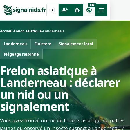
FR
login
person_add
pest_control
public
Accueil
›
Frelon asiatique
›
Landerneau
Landerneau
Finistère
Signalement local
Piégeage raisonné
Frelon asiatique à
Landerneau : déclarer
un nid ou un
signalement
Vous avez trouvé un nid de frelons asiatiques à pattes
jaunes ou observé un insecte suspect à Landerneau ?