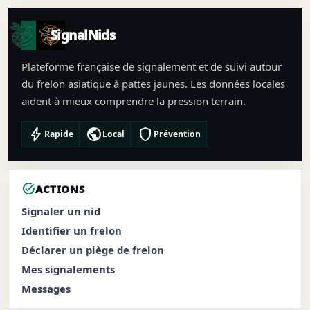
SignalNids
Plateforme française de signalement et de suivi autour
du frelon asiatique à pattes jaunes. Les données locales
aident à mieux comprendre la pression terrain.
bolt
public
shield
Rapide
Local
Prévention
task_alt
ACTIONS
Signaler un nid
Identifier un frelon
Déclarer un piège de frelon
Mes signalements
Messages