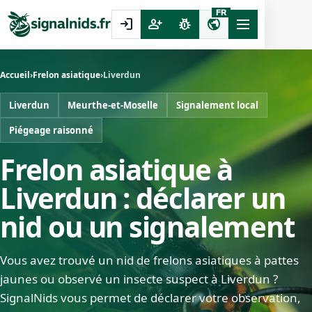
FR
login
person_add
pest_control
public
Accueil
›
Frelon asiatique
›
Liverdun
Liverdun
Meurthe-et-Moselle
Signalement local
Piégeage raisonné
Frelon asiatique à
Liverdun : déclarer un
nid ou un signalement
Vous avez trouvé un nid de frelons asiatiques à pattes
jaunes ou observé un insecte suspect à Liverdun ?
SignalNids vous permet de déclarer votre observation,