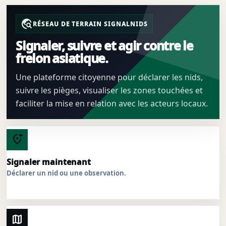
travel_explore
RÉSEAU DE TERRAIN SIGNALNIDS
Signaler, suivre et agir contre le
frelon asiatique.
Une plateforme citoyenne pour déclarer les nids,
suivre les pièges, visualiser les zones touchées et
faciliter la mise en relation avec les acteurs locaux.
add_location_alt
Signaler maintenant
Déclarer un nid ou une observation.
map