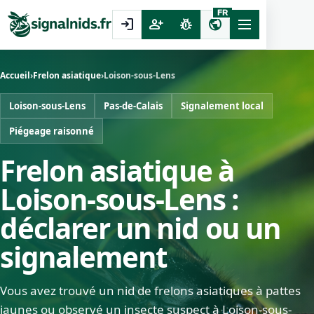
FR
login
person_add
pest_control
public
Accueil
›
Frelon asiatique
›
Loison-sous-Lens
Loison-sous-Lens
Pas-de-Calais
Signalement local
Piégeage raisonné
Frelon asiatique à
Loison-sous-Lens :
déclarer un nid ou un
signalement
Vous avez trouvé un nid de frelons asiatiques à pattes
jaunes ou observé un insecte suspect à Loison-sous-