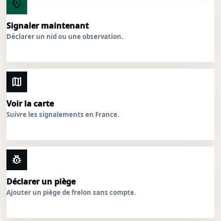
add_location_alt
Signaler maintenant
Déclarer un nid ou une observation.
map
Voir la carte
Suivre les signalements en France.
pest_control
Déclarer un piège
Ajouter un piège de frelon sans compte.