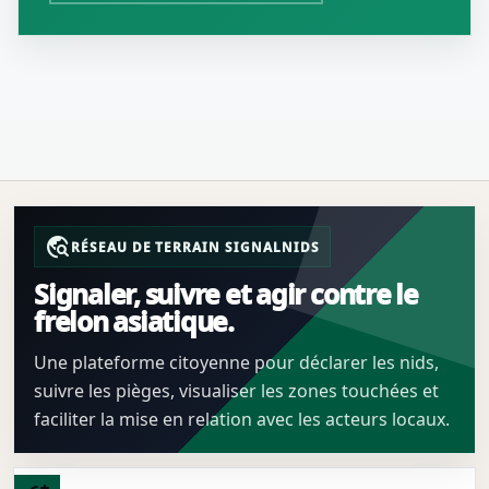
travel_explore
RÉSEAU DE TERRAIN SIGNALNIDS
Signaler, suivre et agir contre le
frelon asiatique.
Une plateforme citoyenne pour déclarer les nids,
suivre les pièges, visualiser les zones touchées et
faciliter la mise en relation avec les acteurs locaux.