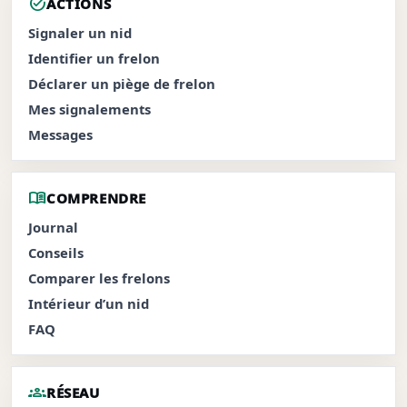
task_alt
ACTIONS
Signaler un nid
Identifier un frelon
Déclarer un piège de frelon
Mes signalements
Messages
menu_book
COMPRENDRE
Journal
Conseils
Comparer les frelons
Intérieur d’un nid
FAQ
groups
RÉSEAU