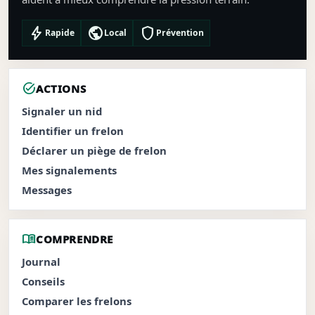
bolt
public
shield
Rapide
Local
Prévention
task_alt
ACTIONS
Signaler un nid
Identifier un frelon
Déclarer un piège de frelon
Mes signalements
Messages
menu_book
COMPRENDRE
Journal
Conseils
Comparer les frelons