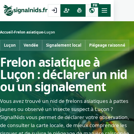
FR
login
person_add
pest_control
public
Accueil
›
Frelon asiatique
›
Luçon
Luçon
Vendée
Signalement local
Piégeage raisonné
Frelon asiatique à
Luçon : déclarer un nid
ou un signalement
Vous avez trouvé un nid de frelons asiatiques à pattes
jaunes ou observé un insecte suspect à Luçon ?
SignalNids vous permet de déclarer votre observation,
de consulter la carte locale, de mieux comprendre les
risques et de suivre le piégeage de manière raisonnée.