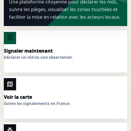
Une plateforme citoyenne pour déclarer les nids,
suivre les pièges, visualiser les zones touchées et
faciliter la mise en relation avec les acteurs locaux.
add_location_alt
Signaler maintenant
Déclarer un nid ou une observation.
map
Voir la carte
Suivre les signalements en France.
pest_control