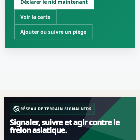
Déclarer le nid maintenant
Voir la carte
Ajouter ou suivre un piège
travel_explore
RÉSEAU DE TERRAIN SIGNALNIDS
Signaler, suivre et agir contre le
frelon asiatique.