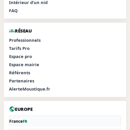
Intérieur d’un nid
FAQ
groups
RÉSEAU
Professionnels
Tarifs Pro
Espace pro
Espace mairie
Référents
Partenaires
AlerteMoustique.fr
public
EUROPE
France
FR