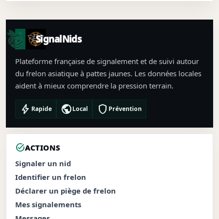
SignalNids
Plateforme française de signalement et de suivi autour
du frelon asiatique à pattes jaunes. Les données locales
aident à mieux comprendre la pression terrain.
bolt
public
shield
Rapide
Local
Prévention
task_alt
ACTIONS
Signaler un nid
Identifier un frelon
Déclarer un piège de frelon
Mes signalements
Messages