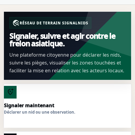
travel_explore
RÉSEAU DE TERRAIN SIGNALNIDS
Signaler, suivre et agir contre le
frelon asiatique.
Une plateforme citoyenne pour déclarer les nids,
suivre les pièges, visualiser les zones touchées et
faciliter la mise en relation avec les acteurs locaux.
add_location_alt
Signaler maintenant
Déclarer un nid ou une observation.