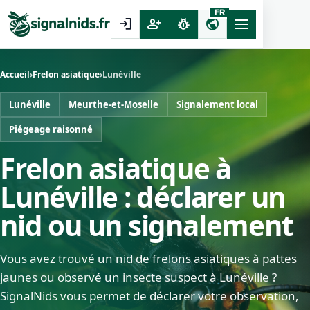
FR
login
person_add
pest_control
public
Accueil
›
Frelon asiatique
›
Lunéville
Lunéville
Meurthe-et-Moselle
Signalement local
Piégeage raisonné
Frelon asiatique à
Lunéville : déclarer un
nid ou un signalement
Vous avez trouvé un nid de frelons asiatiques à pattes
jaunes ou observé un insecte suspect à Lunéville ?
SignalNids vous permet de déclarer votre observation,