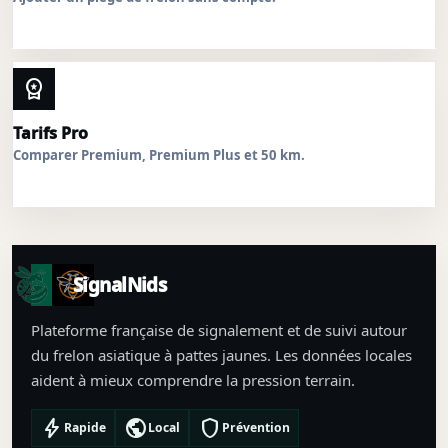
workspace_premium
Tarifs Pro
Comparer Premium, Premium Plus et 50 km.
SignalNids
Plateforme française de signalement et de suivi autour
du frelon asiatique à pattes jaunes. Les données locales
aident à mieux comprendre la pression terrain.
bolt
public
shield
Rapide
Local
Prévention