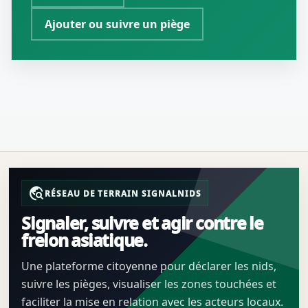
Ajouter ou suivre un piège
travel_explore
RÉSEAU DE TERRAIN SIGNALNIDS
Signaler, suivre et agir contre le
frelon asiatique.
Une plateforme citoyenne pour déclarer les nids,
suivre les pièges, visualiser les zones touchées et
faciliter la mise en relation avec les acteurs locaux.