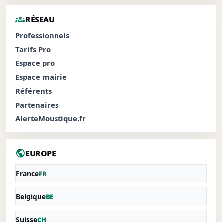
groups
RÉSEAU
Professionnels
Tarifs Pro
Espace pro
Espace mairie
Référents
Partenaires
AlerteMoustique.fr
public
EUROPE
France
FR
Belgique
BE
Suisse
CH