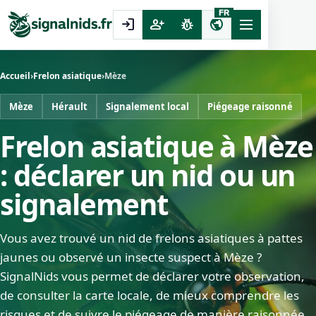
FR
login
person_add
pest_control
public
Accueil
›
Frelon asiatique
›
Mèze
Mèze
Hérault
Signalement local
Piégeage raisonné
Frelon asiatique à Mèze
: déclarer un nid ou un
signalement
Vous avez trouvé un nid de frelons asiatiques à pattes
jaunes ou observé un insecte suspect à Mèze ?
SignalNids vous permet de déclarer votre observation,
de consulter la carte locale, de mieux comprendre les
risques et de suivre le piégeage de manière raisonnée.