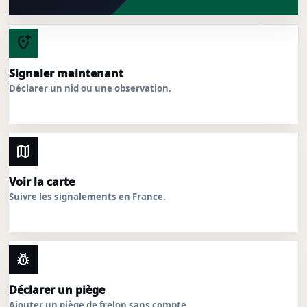
add_location_alt
Signaler maintenant
Déclarer un nid ou une observation.
map
Voir la carte
Suivre les signalements en France.
pest_control
Déclarer un piège
Ajouter un piège de frelon sans compte.