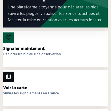
Une plateforme citoyenne pour déclarer les nids,
suivre les pièges, visualiser les zones touchées et
faciliter la mise en relation avec les acteurs locaux.
add_location_alt
Signaler maintenant
Déclarer un nid ou une observation.
map
Voir la carte
Suivre les signalements en France.