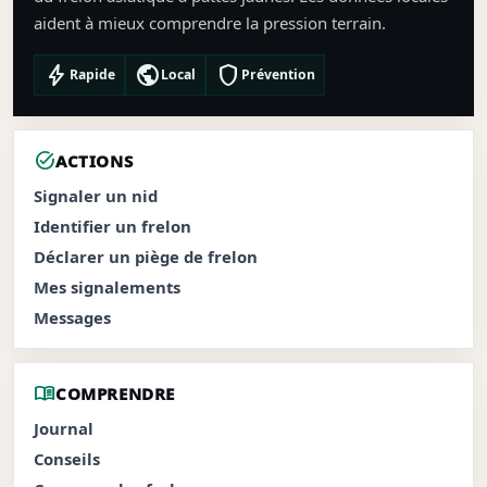
aident à mieux comprendre la pression terrain.
bolt
public
shield
Rapide
Local
Prévention
task_alt
ACTIONS
Signaler un nid
Identifier un frelon
Déclarer un piège de frelon
Mes signalements
Messages
menu_book
COMPRENDRE
Journal
Conseils