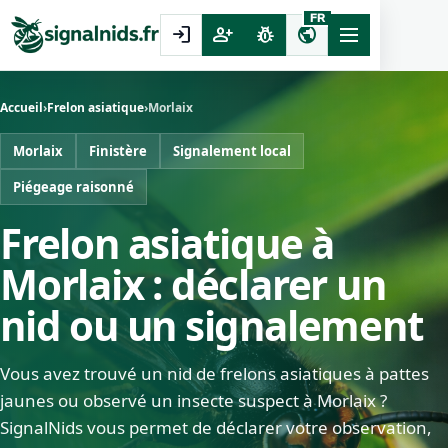
FR
login
person_add
pest_control
public
Accueil
›
Frelon asiatique
›
Morlaix
Morlaix
Finistère
Signalement local
Piégeage raisonné
Frelon asiatique à
Morlaix : déclarer un
nid ou un signalement
Vous avez trouvé un nid de frelons asiatiques à pattes
jaunes ou observé un insecte suspect à Morlaix ?
SignalNids vous permet de déclarer votre observation,