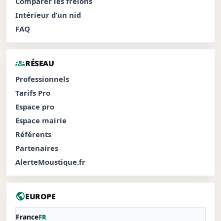
Comparer les frelons
Intérieur d’un nid
FAQ
groups
RÉSEAU
Professionnels
Tarifs Pro
Espace pro
Espace mairie
Référents
Partenaires
AlerteMoustique.fr
public
EUROPE
France
FR