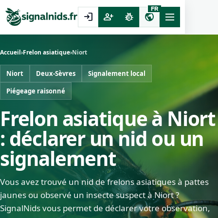
FR
login
person_add
pest_control
public
Accueil
›
Frelon asiatique
›
Niort
Niort
Deux-Sèvres
Signalement local
Piégeage raisonné
Frelon asiatique à Niort
: déclarer un nid ou un
signalement
Vous avez trouvé un nid de frelons asiatiques à pattes
jaunes ou observé un insecte suspect à Niort ?
SignalNids vous permet de déclarer votre observation,