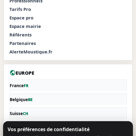
Professionnels
Tarifs Pro
Espace pro
Espace mairie
Référents
Partenaires
AlerteMoustique.fr
public
EUROPE
France
FR
Belgique
BE
Suisse
CH
Allemagne
DE
Vos préférences de confidentialité