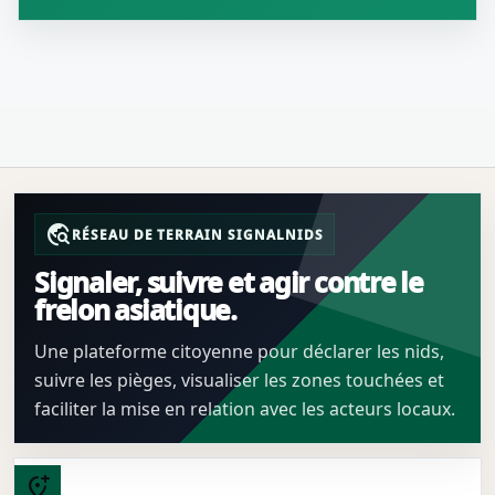
travel_explore
RÉSEAU DE TERRAIN SIGNALNIDS
Signaler, suivre et agir contre le
frelon asiatique.
Une plateforme citoyenne pour déclarer les nids,
suivre les pièges, visualiser les zones touchées et
faciliter la mise en relation avec les acteurs locaux.
add_location_alt