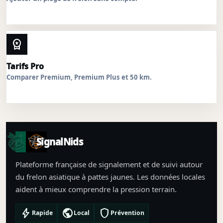
workspace_premium
Tarifs Pro
Comparer Premium, Premium Plus et 50 km.
SignalNids
Plateforme française de signalement et de suivi autour
du frelon asiatique à pattes jaunes. Les données locales
aident à mieux comprendre la pression terrain.
bolt
public
shield
Rapide
Local
Prévention