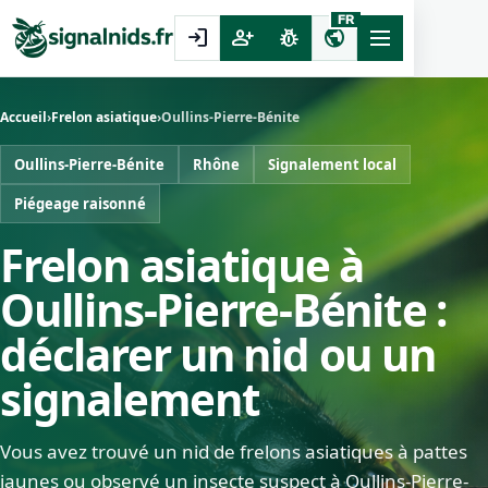
FR
login
person_add
pest_control
public
Accueil
›
Frelon asiatique
›
Oullins-Pierre-Bénite
Oullins-Pierre-Bénite
Rhône
Signalement local
Piégeage raisonné
Frelon asiatique à
Oullins-Pierre-Bénite :
déclarer un nid ou un
signalement
Vous avez trouvé un nid de frelons asiatiques à pattes
jaunes ou observé un insecte suspect à Oullins-Pierre-