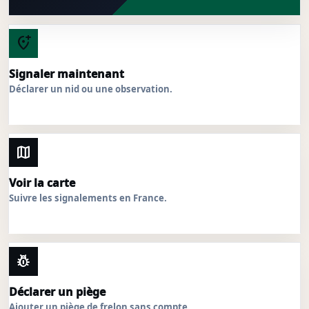
add_location_alt
Signaler maintenant
Déclarer un nid ou une observation.
map
Voir la carte
Suivre les signalements en France.
pest_control
Déclarer un piège
Ajouter un piège de frelon sans compte.