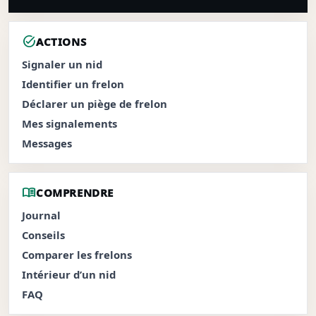
task_alt
ACTIONS
Signaler un nid
Identifier un frelon
Déclarer un piège de frelon
Mes signalements
Messages
menu_book
COMPRENDRE
Journal
Conseils
Comparer les frelons
Intérieur d’un nid
FAQ