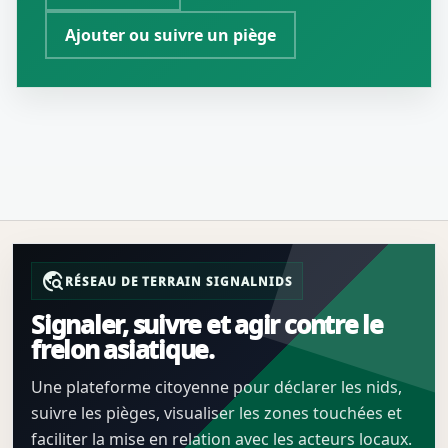
Ajouter ou suivre un piège
travel_explore
RÉSEAU DE TERRAIN SIGNALNIDS
Signaler, suivre et agir contre le
frelon asiatique.
Une plateforme citoyenne pour déclarer les nids,
suivre les pièges, visualiser les zones touchées et
faciliter la mise en relation avec les acteurs locaux.