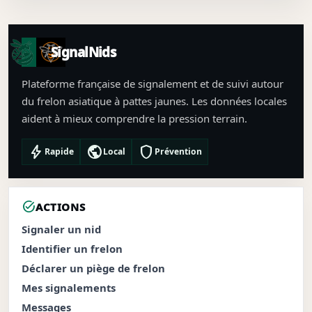
SignalNids
Plateforme française de signalement et de suivi autour
du frelon asiatique à pattes jaunes. Les données locales
aident à mieux comprendre la pression terrain.
bolt
public
shield
Rapide
Local
Prévention
task_alt
ACTIONS
Signaler un nid
Identifier un frelon
Déclarer un piège de frelon
Mes signalements
Messages