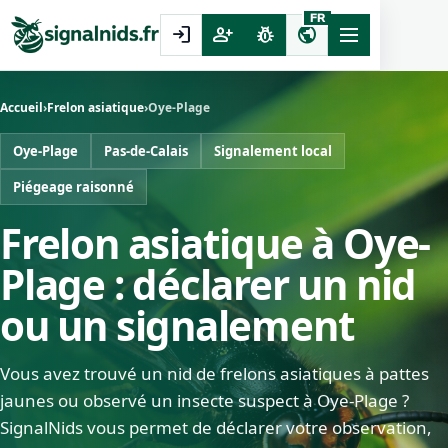
FR
login
person_add
pest_control
public
Accueil
›
Frelon asiatique
›
Oye-Plage
Oye-Plage
Pas-de-Calais
Signalement local
Piégeage raisonné
Frelon asiatique à Oye-
Plage : déclarer un nid
ou un signalement
Vous avez trouvé un nid de frelons asiatiques à pattes
jaunes ou observé un insecte suspect à Oye-Plage ?
SignalNids vous permet de déclarer votre observation,