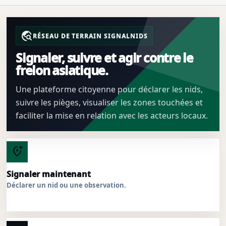
travel_explore
RÉSEAU DE TERRAIN SIGNALNIDS
Signaler, suivre et agir contre le
frelon asiatique.
Une plateforme citoyenne pour déclarer les nids,
suivre les pièges, visualiser les zones touchées et
faciliter la mise en relation avec les acteurs locaux.
add_location_alt
Signaler maintenant
Déclarer un nid ou une observation.