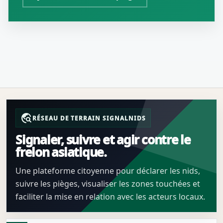
travel_explore
RÉSEAU DE TERRAIN SIGNALNIDS
Signaler, suivre et agir contre le
frelon asiatique.
Une plateforme citoyenne pour déclarer les nids,
suivre les pièges, visualiser les zones touchées et
faciliter la mise en relation avec les acteurs locaux.