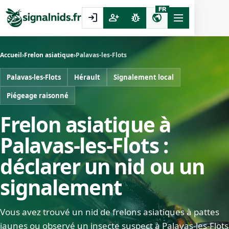
FR
login
person_add
pest_control
public
Accueil
›
Frelon asiatique
›
Palavas-les-Flots
Palavas-les-Flots
Hérault
Signalement local
Piégeage raisonné
Frelon asiatique à
Palavas-les-Flots :
déclarer un nid ou un
signalement
Vous avez trouvé un nid de frelons asiatiques à pattes
jaunes ou observé un insecte suspect à Palavas-les-Flots