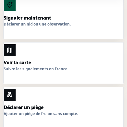
add_location_alt
Signaler maintenant
Déclarer un nid ou une observation.
map
Voir la carte
Suivre les signalements en France.
pest_control
Déclarer un piège
Ajouter un piège de frelon sans compte.