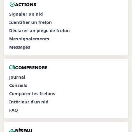
task_alt
ACTIONS
Signaler un nid
Identifier un frelon
Déclarer un piège de frelon
Mes signalements
Messages
menu_book
COMPRENDRE
Journal
Conseils
Comparer les frelons
Intérieur d’un nid
FAQ
groups
RÉSEAU