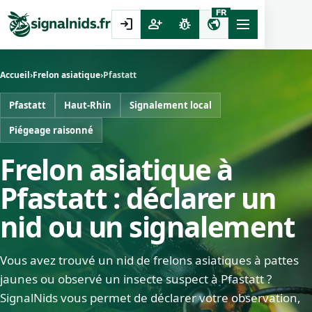
FR
login
person_add
pest_control
public
Accueil
›
Frelon asiatique
›
Pfastatt
Pfastatt
Haut-Rhin
Signalement local
Piégeage raisonné
Frelon asiatique à
Pfastatt : déclarer un
nid ou un signalement
Vous avez trouvé un nid de frelons asiatiques à pattes
jaunes ou observé un insecte suspect à Pfastatt ?
SignalNids vous permet de déclarer votre observation,