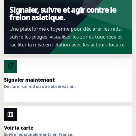
Signaler, suivre et agir contre le
frelon asiatique.
Une plateforme citoyenne pour déclarer les nids,
suivre les pièges, visualiser les zones touchées et
faciliter la mise en relation avec les acteurs locaux.
add_location_alt
Signaler maintenant
Déclarer un nid ou une observation.
map
Voir la carte
Suivre les signalements en France.