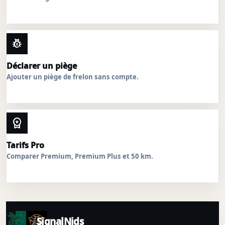
pest_control
Déclarer un piège
Ajouter un piège de frelon sans compte.
workspace_premium
Tarifs Pro
Comparer Premium, Premium Plus et 50 km.
SignalNids