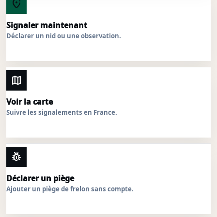
add_location_alt
Signaler maintenant
Déclarer un nid ou une observation.
map
Voir la carte
Suivre les signalements en France.
pest_control
Déclarer un piège
Ajouter un piège de frelon sans compte.