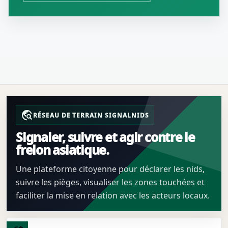
travel_explore
RÉSEAU DE TERRAIN SIGNALNIDS
Signaler, suivre et agir contre le
frelon asiatique.
Une plateforme citoyenne pour déclarer les nids,
suivre les pièges, visualiser les zones touchées et
faciliter la mise en relation avec les acteurs locaux.