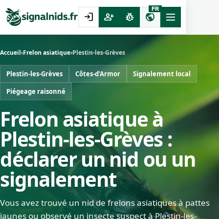
FR
login
person_add
pest_control
public
Accueil
›
Frelon asiatique
›
Plestin-les-Grèves
Plestin-les-Grèves
Côtes-d’Armor
Signalement local
Piégeage raisonné
Frelon asiatique à
Plestin-les-Grèves :
déclarer un nid ou un
signalement
Vous avez trouvé un nid de frelons asiatiques à pattes
jaunes ou observé un insecte suspect à Plestin-les-