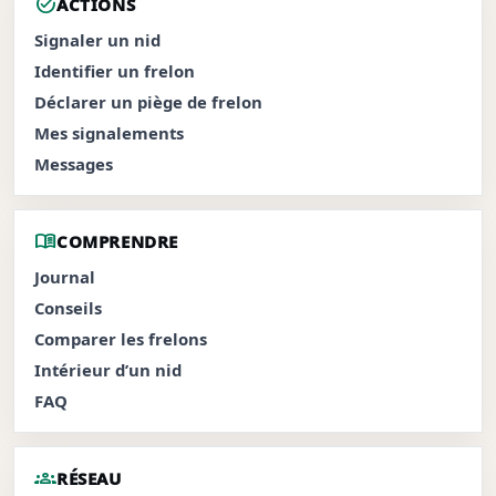
task_alt
ACTIONS
Signaler un nid
Identifier un frelon
Déclarer un piège de frelon
Mes signalements
Messages
menu_book
COMPRENDRE
Journal
Conseils
Comparer les frelons
Intérieur d’un nid
FAQ
groups
RÉSEAU