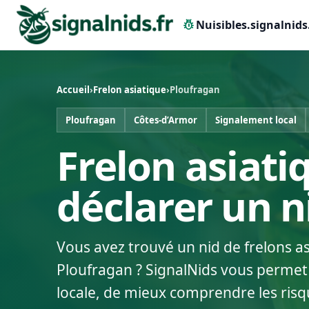
pest_control
Nuisibles.signalnids
Accueil
›
Frelon asiatique
›
Ploufragan
Ploufragan
Côtes-d’Armor
Signalement local
Frelon asiati
déclarer un 
Vous avez trouvé un nid de frelons a
Ploufragan ? SignalNids vous permet 
locale, de mieux comprendre les risq