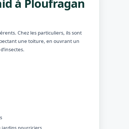
nid à Ploufragan
rents. Chez les particuliers, ils sont
nspectant une toiture, en ouvrant un
d’insectes.
és
jardins nourriciers