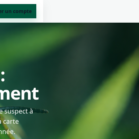
er un compte
:
ement
e suspect à
a carte
nnée.