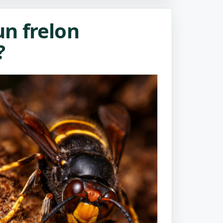
n frelon
?