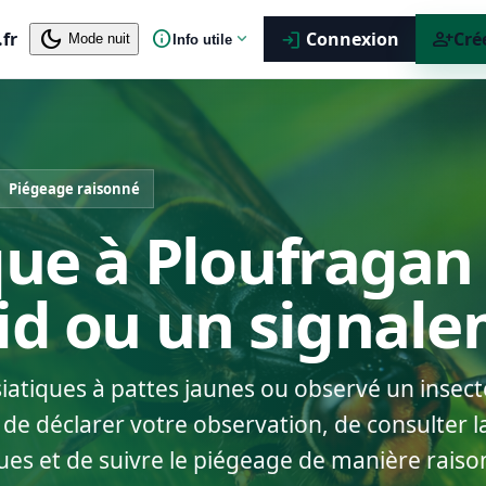
dark_mode
info
person_add
.fr
expand_more
Connexion
Cré
login
Mode nuit
Info utile
Piégeage raisonné
que à Ploufragan 
nid ou un signal
siatiques à pattes jaunes ou observé un insect
de déclarer votre observation, de consulter l
ues et de suivre le piégeage de manière raiso