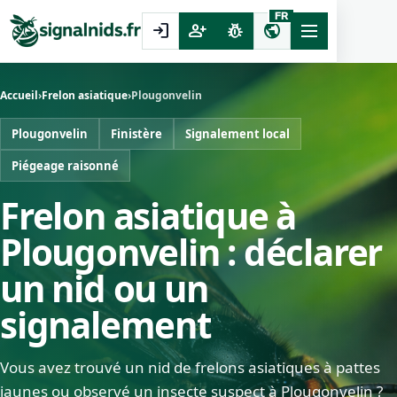
FR
login
person_add
pest_control
public
Accueil
›
Frelon asiatique
›
Plougonvelin
Plougonvelin
Finistère
Signalement local
Piégeage raisonné
Frelon asiatique à
Plougonvelin : déclarer
un nid ou un
signalement
Vous avez trouvé un nid de frelons asiatiques à pattes
jaunes ou observé un insecte suspect à Plougonvelin ?