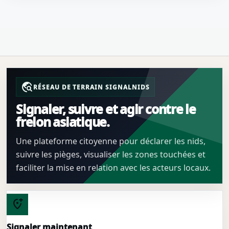
travel_explore
RÉSEAU DE TERRAIN SIGNALNIDS
Signaler, suivre et agir contre le
frelon asiatique.
Une plateforme citoyenne pour déclarer les nids,
suivre les pièges, visualiser les zones touchées et
faciliter la mise en relation avec les acteurs locaux.
add_location_alt
Signaler maintenant