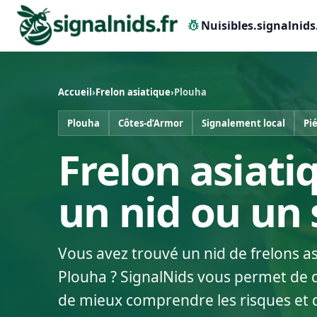
pest_control
Nuisibles.signalnids
Accueil
›
Frelon asiatique
›
Plouha
Plouha
Côtes-d’Armor
Signalement local
Pi
Frelon asiati
un nid ou un
Vous avez trouvé un nid de frelons a
Plouha ? SignalNids vous permet de dé
de mieux comprendre les risques et 