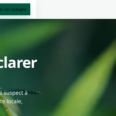
er un compte
clarer
e suspect à
e locale,