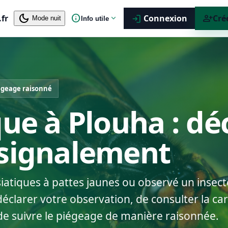
dark_mode
info
person_add
.fr
expand_more
Connexion
Cré
login
Mode nuit
Info utile
égeage raisonné
que à Plouha : dé
 signalement
siatiques à pattes jaunes ou observé un insect
clarer votre observation, de consulter la cart
de suivre le piégeage de manière raisonnée.