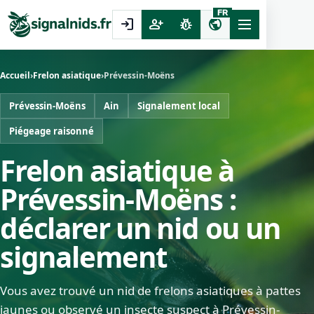
FR
login
person_add
pest_control
public
Accueil
›
Frelon asiatique
›
Prévessin-Moëns
Prévessin-Moëns
Ain
Signalement local
Piégeage raisonné
Frelon asiatique à
Prévessin-Moëns :
déclarer un nid ou un
signalement
Vous avez trouvé un nid de frelons asiatiques à pattes
jaunes ou observé un insecte suspect à Prévessin-