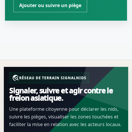
Ajouter ou suivre un piège
travel_explore
RÉSEAU DE TERRAIN SIGNALNIDS
Signaler, suivre et agir contre le
frelon asiatique.
Une plateforme citoyenne pour déclarer les nids,
suivre les pièges, visualiser les zones touchées et
faciliter la mise en relation avec les acteurs locaux.