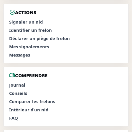
task_alt
ACTIONS
Signaler un nid
Identifier un frelon
Déclarer un piège de frelon
Mes signalements
Messages
menu_book
COMPRENDRE
Journal
Conseils
Comparer les frelons
Intérieur d’un nid
FAQ