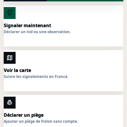
add_location_alt
Signaler maintenant
Déclarer un nid ou une observation.
map
Voir la carte
Suivre les signalements en France.
pest_control
Déclarer un piège
Ajouter un piège de frelon sans compte.