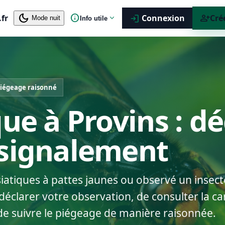
dark_mode
info
person_add
.fr
expand_more
Connexion
Cré
login
Mode nuit
Info utile
iégeage raisonné
que à Provins : dé
 signalement
siatiques à pattes jaunes ou observé un insect
éclarer votre observation, de consulter la car
de suivre le piégeage de manière raisonnée.