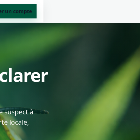
er un compte
clarer
e suspect à
te locale,