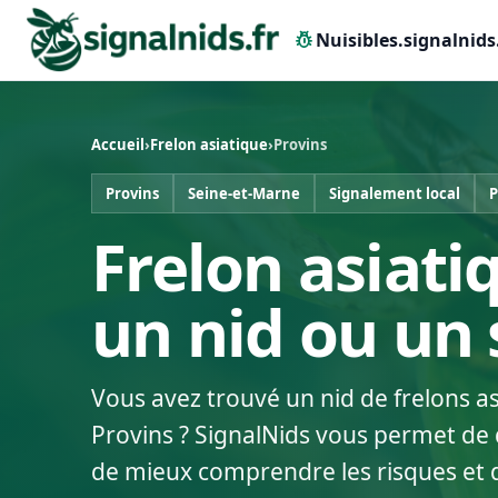
pest_control
Nuisibles.signalnids
Accueil
›
Frelon asiatique
›
Provins
Provins
Seine-et-Marne
Signalement local
P
Frelon asiati
un nid ou un
Vous avez trouvé un nid de frelons a
Provins ? SignalNids vous permet de d
de mieux comprendre les risques et 