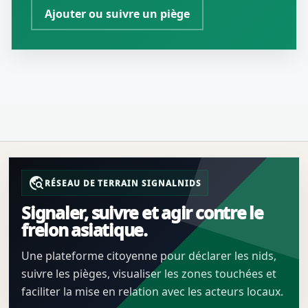
Ajouter ou suivre un piège
travel_explore
RÉSEAU DE TERRAIN SIGNALNIDS
Signaler, suivre et agir contre le
frelon asiatique.
Une plateforme citoyenne pour déclarer les nids,
suivre les pièges, visualiser les zones touchées et
faciliter la mise en relation avec les acteurs locaux.