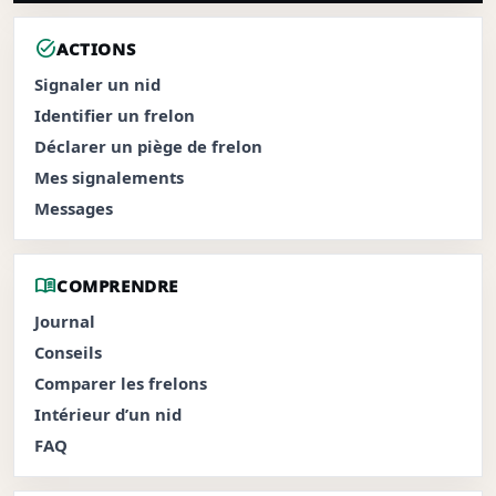
task_alt
ACTIONS
Signaler un nid
Identifier un frelon
Déclarer un piège de frelon
Mes signalements
Messages
menu_book
COMPRENDRE
Journal
Conseils
Comparer les frelons
Intérieur d’un nid
FAQ