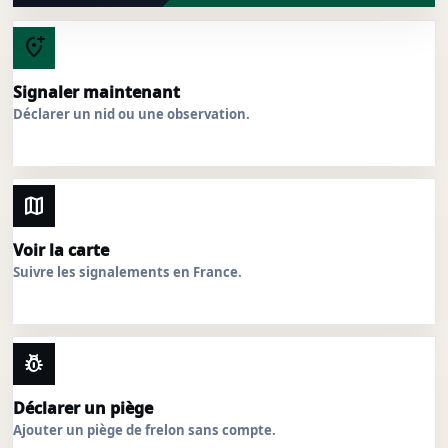
add_location_alt
Signaler maintenant
Déclarer un nid ou une observation.
map
Voir la carte
Suivre les signalements en France.
pest_control
Déclarer un piège
Ajouter un piège de frelon sans compte.