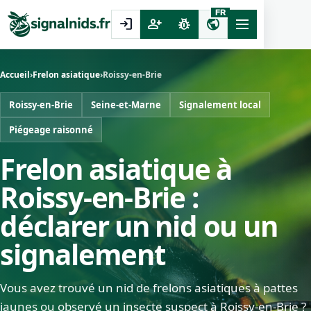
FR
login
person_add
pest_control
public
Accueil
›
Frelon asiatique
›
Roissy-en-Brie
Roissy-en-Brie
Seine-et-Marne
Signalement local
Piégeage raisonné
Frelon asiatique à
Roissy-en-Brie :
déclarer un nid ou un
signalement
Vous avez trouvé un nid de frelons asiatiques à pattes
jaunes ou observé un insecte suspect à Roissy-en-Brie ?