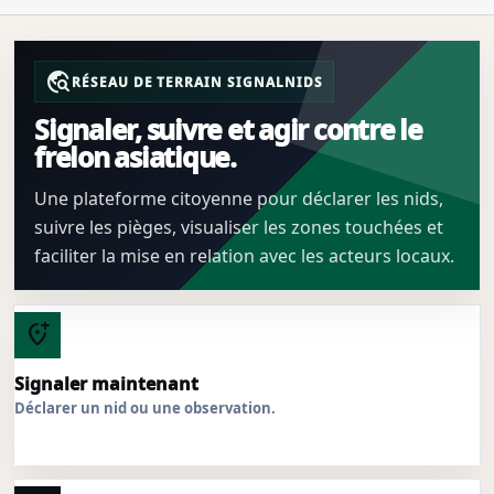
travel_explore
RÉSEAU DE TERRAIN SIGNALNIDS
Signaler, suivre et agir contre le
frelon asiatique.
Une plateforme citoyenne pour déclarer les nids,
suivre les pièges, visualiser les zones touchées et
faciliter la mise en relation avec les acteurs locaux.
add_location_alt
Signaler maintenant
Déclarer un nid ou une observation.