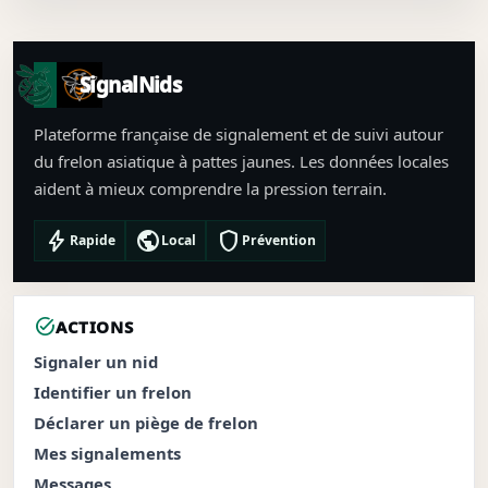
SignalNids
Plateforme française de signalement et de suivi autour
du frelon asiatique à pattes jaunes. Les données locales
aident à mieux comprendre la pression terrain.
bolt
public
shield
Rapide
Local
Prévention
task_alt
ACTIONS
Signaler un nid
Identifier un frelon
Déclarer un piège de frelon
Mes signalements
Messages