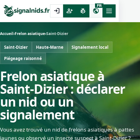
FR
login
person_add
pest_control
public
Accueil
›
Frelon asiatique
›
Saint-Dizier
Saint-Dizier
Haute-Marne
Signalement local
Piégeage raisonné
Frelon asiatique à
Saint-Dizier : déclarer
un nid ou un
signalement
Vous avez trouvé un nid de frelons asiatiques à pattes
jaunes ou observé un insecte suspect à Saint-Dizier ?