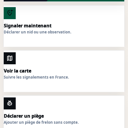
add_location_alt
Signaler maintenant
Déclarer un nid ou une observation.
map
Voir la carte
Suivre les signalements en France.
pest_control
Déclarer un piège
Ajouter un piège de frelon sans compte.