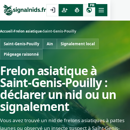
FR
login
person_add
pest_control
public
Accueil
›
Frelon asiatique
›
Saint-Genis-Pouilly
Saint-Genis-Pouilly
Ain
Signalement local
Piégeage raisonné
Frelon asiatique à
Saint-Genis-Pouilly :
déclarer un nid ou un
signalement
Vous avez trouvé un nid de frelons asiatiques à pattes
jaunes ou observé un insecte suspect à Saint-Genis-