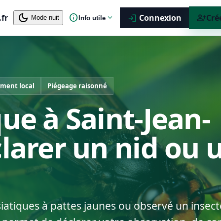
dark_mode
info
person_add
.fr
expand_more
Connexion
Cré
login
Mode nuit
Info utile
ement local
Piégeage raisonné
que à Saint-Jean-
clarer un nid ou 
siatiques à pattes jaunes ou observé un insect