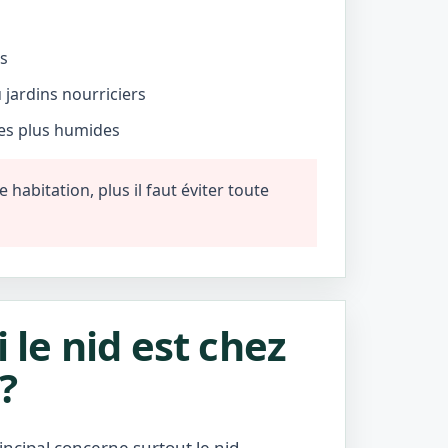
és
jardins nourriciers
nes plus humides
habitation, plus il faut éviter toute
i le nid est chez
?
incipal concerne surtout le nid.