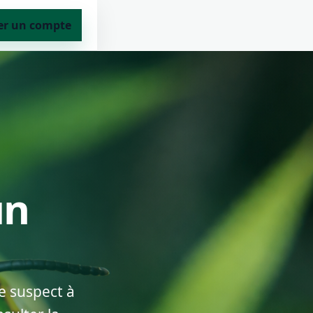
er un compte
un
e suspect à