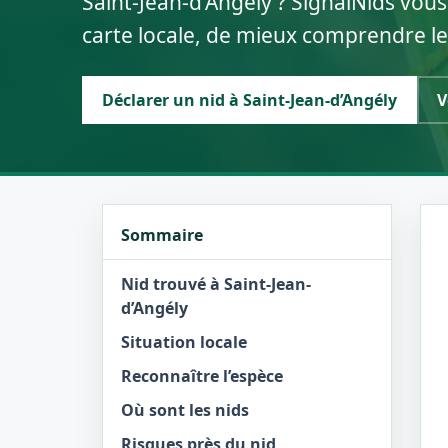
Saint-Jean-d’Angély ? SignalNids vous
carte locale, de mieux comprendre le
Déclarer un nid à Saint-Jean-d’Angély
V
Sommaire
Nid trouvé à Saint-Jean-
d’Angély
Situation locale
Reconnaître l’espèce
Où sont les nids
Risques près du nid