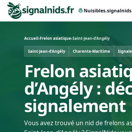
pest_control
Nuisibles.signalnids
Accueil
›
Frelon asiatique
›
Saint-Jean-d’Angély
Saint-Jean-d’Angély
Charente-Maritime
Signal
Frelon asiati
d’Angély : dé
signalement
Vous avez trouvé un nid de frelons a