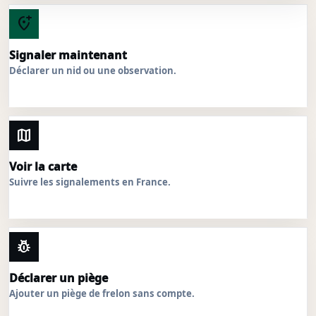
add_location_alt
Signaler maintenant
Déclarer un nid ou une observation.
map
Voir la carte
Suivre les signalements en France.
pest_control
Déclarer un piège
Ajouter un piège de frelon sans compte.