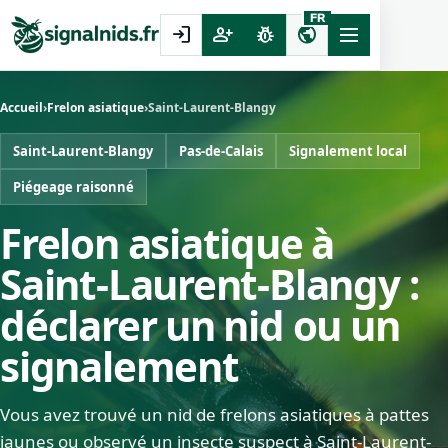
FR
login
person_add
pest_control
public
Accueil
›
Frelon asiatique
›
Saint-Laurent-Blangy
Saint-Laurent-Blangy
Pas-de-Calais
Signalement local
Piégeage raisonné
Frelon asiatique à
Saint-Laurent-Blangy :
déclarer un nid ou un
signalement
Vous avez trouvé un nid de frelons asiatiques à pattes
jaunes ou observé un insecte suspect à Saint-Laurent-