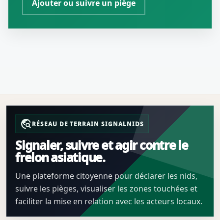
Ajouter ou suivre un piège
travel_explore
RÉSEAU DE TERRAIN SIGNALNIDS
Signaler, suivre et agir contre le
frelon asiatique.
Une plateforme citoyenne pour déclarer les nids,
suivre les pièges, visualiser les zones touchées et
faciliter la mise en relation avec les acteurs locaux.