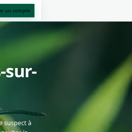
er un compte
-sur-
e suspect à