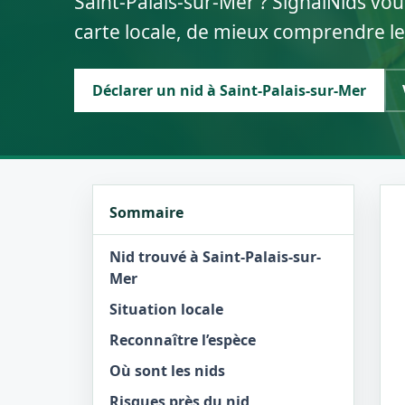
Saint-Palais-sur-Mer ? SignalNids vou
carte locale, de mieux comprendre le
Déclarer un nid à Saint-Palais-sur-Mer
Sommaire
Nid trouvé à Saint-Palais-sur-
Mer
Situation locale
Reconnaître l’espèce
Où sont les nids
Risques près du nid