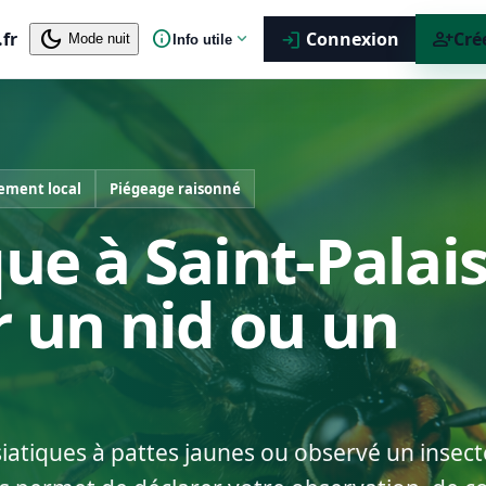
dark_mode
info
person_add
.fr
expand_more
Connexion
Cré
login
Mode nuit
Info utile
ement local
Piégeage raisonné
ue à Saint-Palais
r un nid ou un
siatiques à pattes jaunes ou observé un insect