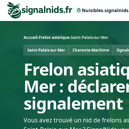
pest_control
Nuisibles.signalnids
Accueil
›
Frelon asiatique
›
Saint-Palais-sur-Mer
Saint-Palais-sur-Mer
Charente-Maritime
Signal
Frelon asiatiq
Mer : déclare
signalement
Vous avez trouvé un nid de frelons a