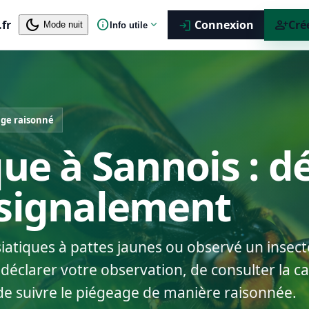
dark_mode
info
person_add
.fr
expand_more
Connexion
Cré
login
Mode nuit
Info utile
ge raisonné
que à Sannois : d
 signalement
siatiques à pattes jaunes ou observé un insect
éclarer votre observation, de consulter la car
de suivre le piégeage de manière raisonnée.