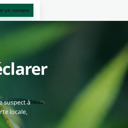
er un compte
éclarer
e suspect à
te locale,