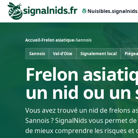
pest_control
Nuisibles.signalnids
Accueil
›
Frelon asiatique
›
Sannois
Sannois
Val-d’Oise
Signalement local
Piégea
Frelon asiati
un nid ou un
Vous avez trouvé un nid de frelons a
Sannois ? SignalNids vous permet de d
de mieux comprendre les risques et 