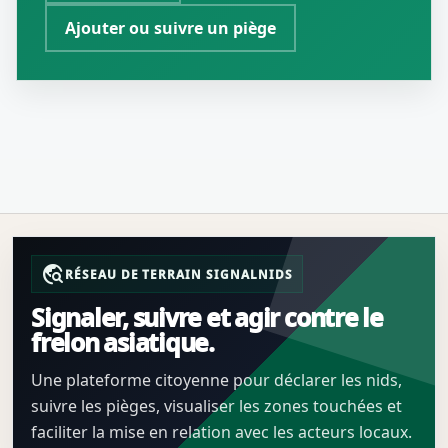
Ajouter ou suivre un piège
travel_explore
RÉSEAU DE TERRAIN SIGNALNIDS
Signaler, suivre et agir contre le
frelon asiatique.
Une plateforme citoyenne pour déclarer les nids,
suivre les pièges, visualiser les zones touchées et
faciliter la mise en relation avec les acteurs locaux.