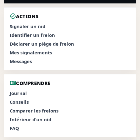
task_alt
ACTIONS
Signaler un nid
Identifier un frelon
Déclarer un piège de frelon
Mes signalements
Messages
menu_book
COMPRENDRE
Journal
Conseils
Comparer les frelons
Intérieur d’un nid
FAQ