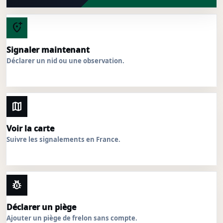
add_location_alt
Signaler maintenant
Déclarer un nid ou une observation.
map
Voir la carte
Suivre les signalements en France.
pest_control
Déclarer un piège
Ajouter un piège de frelon sans compte.