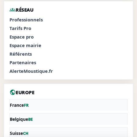
groups
RÉSEAU
Professionnels
Tarifs Pro
Espace pro
Espace mairie
Référents
Partenaires
AlerteMoustique.fr
public
EUROPE
France
FR
Belgique
BE
Suisse
CH