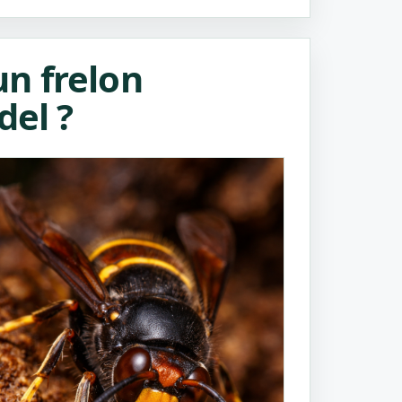
n frelon
del ?