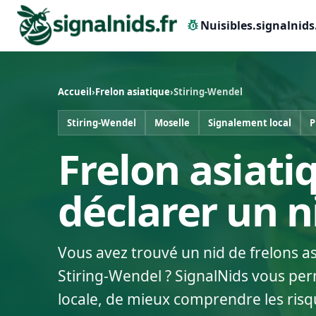
pest_control
Nuisibles.signalnids
Accueil
›
Frelon asiatique
›
Stiring-Wendel
Stiring-Wendel
Moselle
Signalement local
P
Frelon asiati
déclarer un 
Vous avez trouvé un nid de frelons a
Stiring-Wendel ? SignalNids vous per
locale, de mieux comprendre les risq