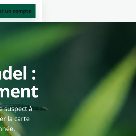
er un compte
del :
ement
e suspect à
r la carte
nnée.