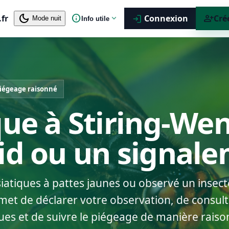
dark_mode
info
person_add
.fr
expand_more
Connexion
Cré
login
Mode nuit
Info utile
iégeage raisonné
que à Stiring-Wen
nid ou un signal
siatiques à pattes jaunes ou observé un insect
met de déclarer votre observation, de consulte
ues et de suivre le piégeage de manière raiso