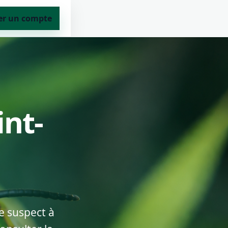
er un compte
int-
e suspect à