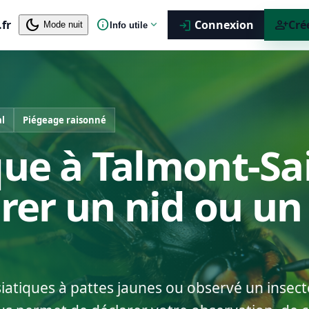
dark_mode
info
person_add
.fr
expand_more
Connexion
Cré
login
Mode nuit
Info utile
al
Piégeage raisonné
que à Talmont-Sa
arer un nid ou un
siatiques à pattes jaunes ou observé un insect