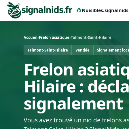
pest_control
Nuisibles.signalnids
Accueil
›
Frelon asiatique
›
Talmont-Saint-Hilaire
Talmont-Saint-Hilaire
Vendée
Signalement loc
Frelon asiati
Hilaire : décl
signalement
Vous avez trouvé un nid de frelons a