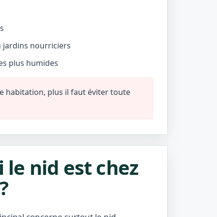
és
jardins nourriciers
nes plus humides
habitation, plus il faut éviter toute
i le nid est chez
?
incipal concerne surtout le nid.