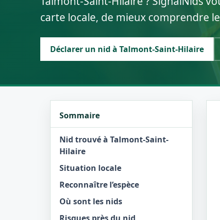
Talmont-Saint-Hilaire ? SignalNids vo
carte locale, de mieux comprendre le
Déclarer un nid à Talmont-Saint-Hilaire
Sommaire
Nid trouvé à Talmont-Saint-
Hilaire
Situation locale
Reconnaître l’espèce
Où sont les nids
Risques près du nid