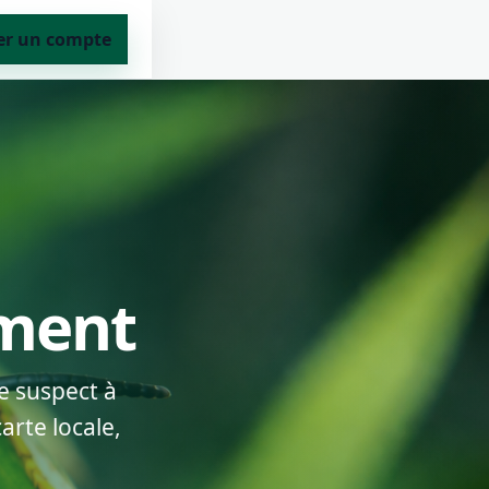
er un compte
ement
e suspect à
arte locale,