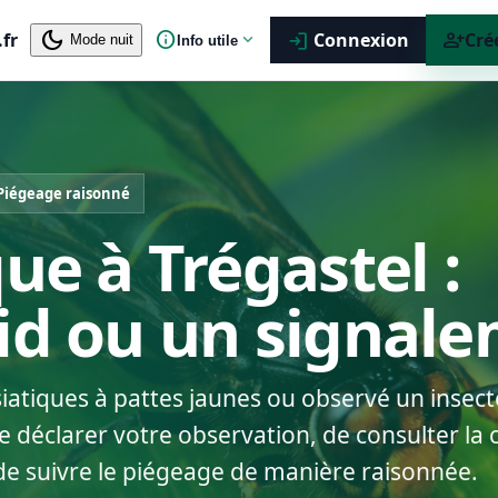
dark_mode
info
person_add
.fr
expand_more
Connexion
Cré
login
Mode nuit
Info utile
Piégeage raisonné
ue à Trégastel :
nid ou un signal
siatiques à pattes jaunes ou observé un insect
 déclarer votre observation, de consulter la c
de suivre le piégeage de manière raisonnée.