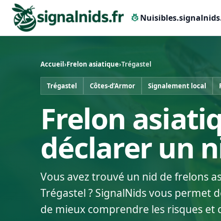
pest_control
Nuisibles.signalnids
Accueil
›
Frelon asiatique
›
Trégastel
Trégastel
Côtes-d’Armor
Signalement local
Frelon asiatiq
déclarer un 
Vous avez trouvé un nid de frelons a
Trégastel ? SignalNids vous permet de
de mieux comprendre les risques et 