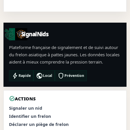
SignalNids
Plateforme française de signalement et de suivi autour
du frelon asiatique à pattes jaunes. Les données locales
aident à mieux comprendre la pression terrain.
bolt
public
shield
Rapide
Local
Prévention
task_alt
ACTIONS
Signaler un nid
Identifier un frelon
Déclarer un piège de frelon