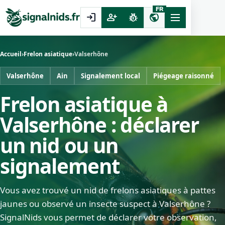
FR
login
person_add
pest_control
public
Accueil
›
Frelon asiatique
›
Valserhône
Valserhône
Ain
Signalement local
Piégeage raisonné
Frelon asiatique à
Valserhône : déclarer
un nid ou un
signalement
Vous avez trouvé un nid de frelons asiatiques à pattes
jaunes ou observé un insecte suspect à Valserhône ?
SignalNids vous permet de déclarer votre observation,