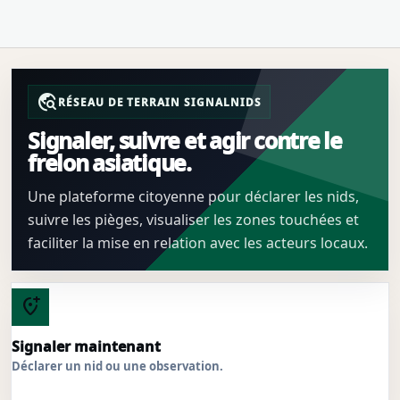
travel_explore
RÉSEAU DE TERRAIN SIGNALNIDS
Signaler, suivre et agir contre le
frelon asiatique.
Une plateforme citoyenne pour déclarer les nids,
suivre les pièges, visualiser les zones touchées et
faciliter la mise en relation avec les acteurs locaux.
add_location_alt
Signaler maintenant
Déclarer un nid ou une observation.