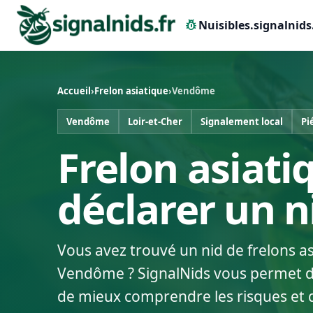
pest_control
Nuisibles.signalnids
Accueil
›
Frelon asiatique
›
Vendôme
Vendôme
Loir-et-Cher
Signalement local
Pi
Frelon asiati
déclarer un 
Vous avez trouvé un nid de frelons a
Vendôme ? SignalNids vous permet de 
de mieux comprendre les risques et 