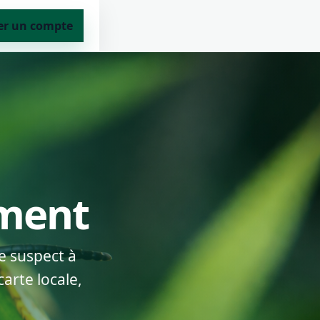
er un compte
ement
e suspect à
arte locale,