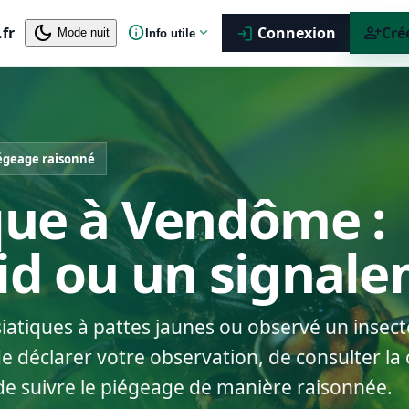
dark_mode
info
person_add
.fr
expand_more
Connexion
Cré
login
Mode nuit
Info utile
égeage raisonné
que à Vendôme :
nid ou un signal
siatiques à pattes jaunes ou observé un insect
déclarer votre observation, de consulter la c
de suivre le piégeage de manière raisonnée.