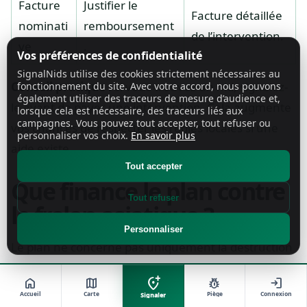
Facture
Justifier le
Facture détaillée
nominati
remboursement
de l’intervention.
ve
.
Vos préférences de confidentialité
SignalNids utilise des cookies strictement nécessaires au
Conseil pratique :
si vous trouvez un nid, signalez-
fonctionnement du site. Avec votre accord, nous pouvons
également utiliser des traceurs de mesure d’audience et,
le avant de payer une intervention. Cela augmente
lorsque cela est nécessaire, des traceurs liés aux
campagnes. Vous pouvez tout accepter, tout refuser ou
vos chances de respecter les règles locales si une
personnaliser vos choix.
En savoir plus
aide existe.
Tout accepter
Que finance le plan contre
Tout refuser
le frelon asiatique ?
Personnaliser
Le plan ne concerne pas uniquement la destruction
des nids. Il vise une stratégie plus large : mieux
add_location_alt
home
map
pest_control
login
connaître, mieux prévenir, mieux intervenir et
Accueil
Carte
Piège
Connexion
Signaler