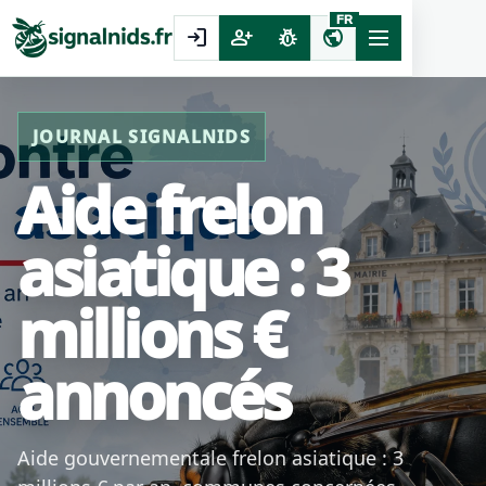
FR
login
person_add
pest_control
public
JOURNAL SIGNALNIDS
Aide frelon
asiatique : 3
millions €
annoncés
Aide gouvernementale frelon asiatique : 3