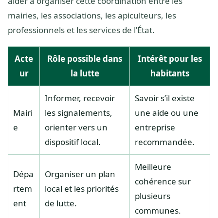
aider à organiser cette coordination entre les
mairies, les associations, les apiculteurs, les
professionnels et les services de l’État.
Acte
Rôle possible dans
Intérêt pour les
ur
la lutte
habitants
Informer, recevoir
Savoir s’il existe
Mairi
les signalements,
une aide ou une
e
orienter vers un
entreprise
dispositif local.
recommandée.
Meilleure
Dépa
Organiser un plan
cohérence sur
rtem
local et les priorités
plusieurs
ent
de lutte.
communes.