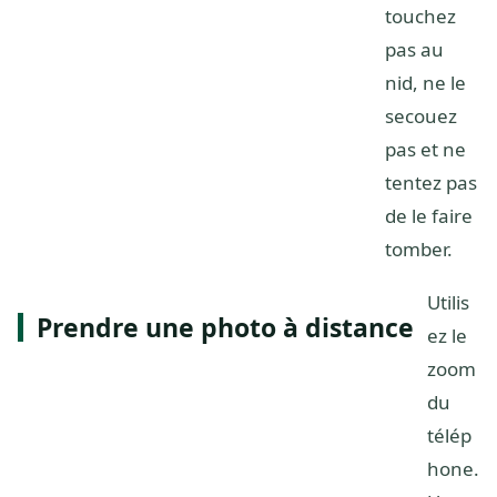
touchez
pas au
nid, ne le
secouez
pas et ne
tentez pas
de le faire
tomber.
Utilis
Prendre une photo à distance
ez le
zoom
du
télép
hone.