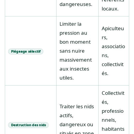
dangereuses.
locaux.
Limiter la
Apiculteu
pression au
rs,
bon moment
associatio
sans nuire
Piégeage sélectif
ns,
massivement
collectivit
aux insectes
és.
utiles.
Collectivit
és,
Traiter les nids
professio
actifs,
nnels,
dangereux ou
Destruction des nids
habitants
situés en zone