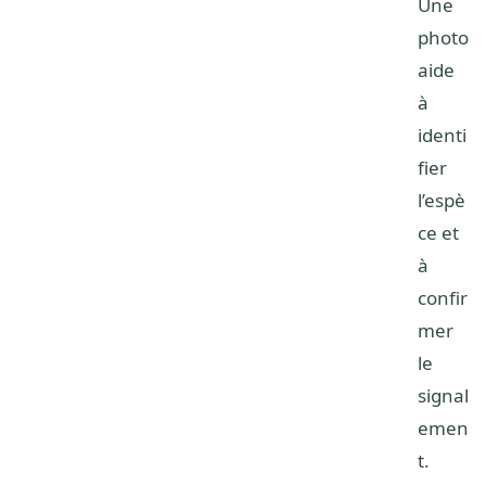
Une
photo
aide
à
identi
fier
l’espè
ce et
à
confir
mer
le
signal
emen
t.