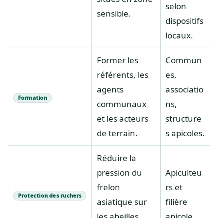
selon
sensible.
dispositifs
locaux.
Former les
Commun
référents, les
es,
agents
associatio
Formation
communaux
ns,
et les acteurs
structure
de terrain.
s apicoles.
Réduire la
pression du
Apiculteu
frelon
rs et
Protection des ruchers
asiatique sur
filière
les abeilles
apicole.