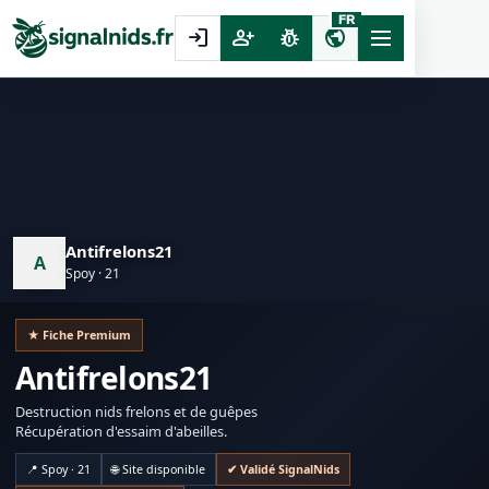
FR
login
person_add
pest_control
public
Antifrelons21
A
Spoy · 21
★ Fiche Premium
Antifrelons21
Destruction nids frelons et de guêpes
Récupération d'essaim d'abeilles.
📍 Spoy · 21
🌐 Site disponible
✔ Validé SignalNids