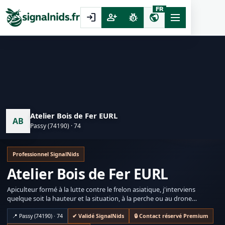
FR
login
person_add
pest_control
public
Atelier Bois de Fer EURL
AB
Passy (74190) · 74
Professionnel SignalNids
Atelier Bois de Fer EURL
Apiculteur formé à la lutte contre le frelon asiatique, j'interviens
quelque soit la hauteur et la situation, à la perche ou au drone
spécialisé (désinsectisation frelons, chenilles, nettoyage façades,
démoussage,...).
📍 Passy (74190) · 74
✔ Validé SignalNids
🔒 Contact réservé Premium