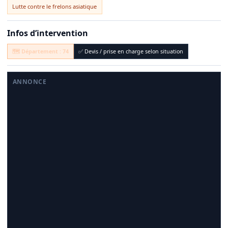
Lutte contre le frelons asiatique
Vous pouvez également me contacter pour la récupération des
essaims d'abeilles. C'est gratuit et avec plaisir...
Infos d’intervention
Martin Serré
🗺️ Département : 74
✅ Devis / prise en charge selon situation
ANNONCE