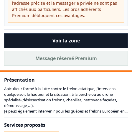
l’adresse précise et la messagerie privée ne sont pas
affichés aux particuliers. Les pros adhérents
Premium débloquent ces avantages.
Voir la zone
Message réservé Premium
Présentation
Apiculteur formé à la lutte contre le frelon asiatique, j'interviens
quelque soit la hauteur et la situation, à la perche ou au drone
spécialisé (désinsectisation frelons, chenilles, nettoyage façades,
démoussage,...).
Je peux également intervenir pour les guêpes et frelons Européen en
cas d'urgence.
N'hésitez pas à me contacter dès la découverte d'un nid ou pour toute
Services proposés
autre intervention liée à la pulvérisation par drone.