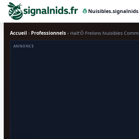
pest_control
Nuisibles.signalnids
Accueil
›
Professionnels
› Halt'Ô Frelons Nuisibles Comm
ANNONCE