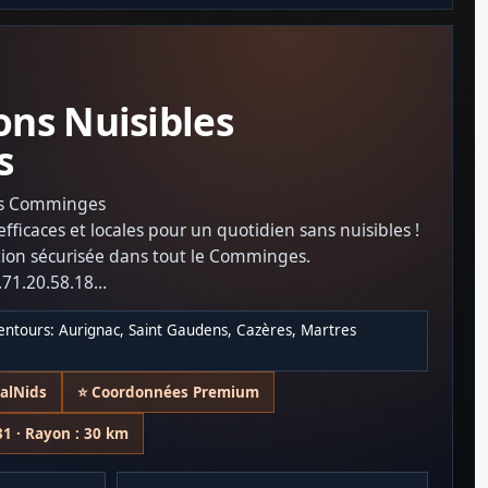
ons Nuisibles
s
les Comminges
efficaces et locales pour un quotidien sans nuisibles !
ction sécurisée dans tout le Comminges.
.71.20.58.18
seaux sur notre page Facebook et Instagram: Halt'Ô
entours: Aurignac, Saint Gaudens, Cazères, Martres
nges
1
nalNids
⭐ Coordonnées Premium
31 · Rayon : 30 km