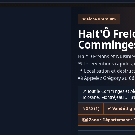
★ Fiche Premium
Halt'Ô Frel
Comminge
Halt’Ô Frelons et Nuisib
🚨 Interventions rapides, 
📍 Localisation et destru
📲 Appelez Grégory au 06
Retrouvez nous sur les ré
📍 Tout le Comminges et Al
Frelons Nuisibles Commi
Tolosane, Montréjeau... · 3
⭐ 5/5 (1)
✔ Validé Sig
🗺️ Zone : Département : 