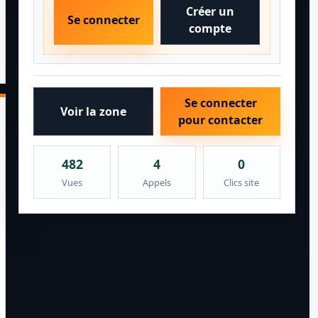
Créer un
Se connecter
compte
Se connecter
Voir la zone
pour contacter
482
4
0
Vues
Appels
Clics site