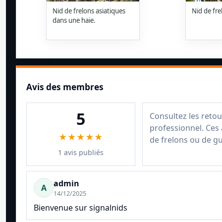
Nid de frelons asiatiques
Nid de fre
dans une haie.
Avis des membres
5
Consultez les retou
professionnel. Ces 
★★★★★
de frelons ou de g
1 avis publiés
admin
A
14/12/2025
Bienvenue sur signalnids