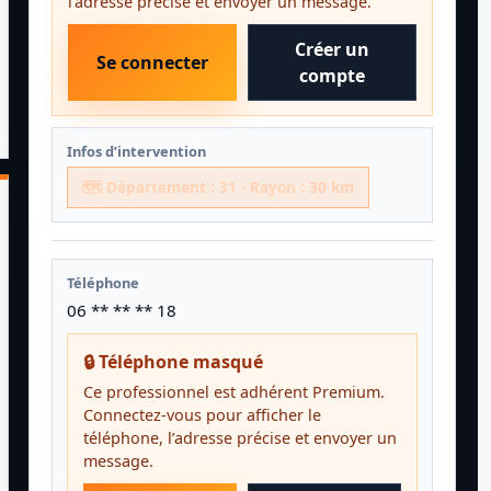
l’adresse précise et envoyer un message.
Créer un
Se connecter
compte
Infos d’intervention
🗺️ Département : 31 · Rayon : 30 km
Téléphone
06 ** ** ** 18
🔒 Téléphone masqué
Ce professionnel est adhérent Premium.
Connectez-vous pour afficher le
téléphone, l’adresse précise et envoyer un
message.