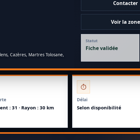
Contacter
Voir la zon
Statut
Fiche validée
dens, Cazères, Martres Tolosane,
⏱️
rte
Délai
nt : 31 · Rayon : 30 km
Selon disponibilité