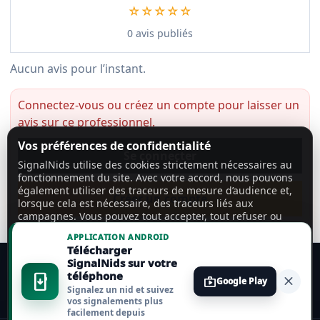
☆☆☆☆☆
0 avis publiés
Aucun avis pour l’instant.
Connectez-vous ou créez un compte pour laisser un
avis sur ce professionnel.
Vos préférences de confidentialité
Se connecter
SignalNids utilise des cookies strictement nécessaires au
fonctionnement du site. Avec votre accord, nous pouvons
également utiliser des traceurs de mesure d’audience et,
Créer un compte
lorsque cela est nécessaire, des traceurs liés aux
campagnes. Vous pouvez tout accepter, tout refuser ou
personnaliser vos choix.
En savoir plus
APPLICATION ANDROID
Télécharger
Tout accepter
SignalNids sur votre
téléphone
install_mobile
close
shop
Google Play
Signalez un nid et suivez
Tout refuser
vos signalements plus
facilement depuis