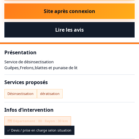
Site après connexion
Lire les avis
Présentation
Service de désinsectisation
Guêpes,Frelons,blattes et punaise de lit
Services proposés
Désinsectisation
dératisation
Infos d’intervention
🗺️ Département : 80 · Rayon : 30 km
✅ Devis / prise en charge selon situation