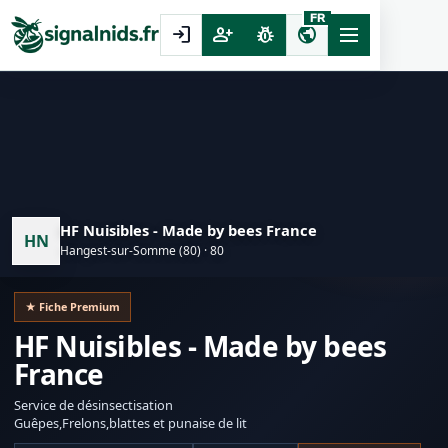
FR
login
person_add
pest_control
public
HF Nuisibles - Made by bees France
HN
Hangest-sur-Somme (80) · 80
★ Fiche Premium
HF Nuisibles - Made by bees
France
Service de désinsectisation
Guêpes,Frelons,blattes et punaise de lit