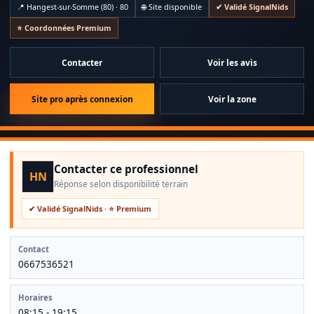
📍 Hangest-sur-Somme (80) · 80
🌐 Site disponible
✔ Validé SignalNids
⭐ Coordonnées Premium
Contacter
Voir les avis
Site pro après connexion
Voir la zone
Contacter ce professionnel
HN
Réponse selon disponibilité terrain
✔ Validé SignalNids · ⭐ Premium
Contact
0667536521
Horaires
08:15 - 19:15