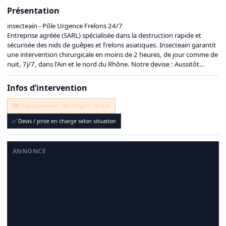
Présentation
insecteain - Pôle Urgence Frelons 24/7
Entreprise agréée (SARL) spécialisée dans la destruction rapide et
sécurisée des nids de guêpes et frelons asiatiques. Insecteain garantit
une intervention chirurgicale en moins de 2 heures, de jour comme de
nuit, 7j/7, dans l'Ain et le nord du Rhône. Notre devise : Aussitôt
appelé, aussitôt traité.
Infos d’intervention
Certibiocide / certification : 031519
🗺️ Département : 69 · Rayon : 30 km
Assurance professionnelle : insecteain
✅ Devis / prise en charge selon situation
ANNONCE