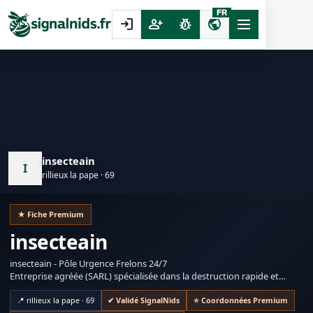
FR
login
person_add
pest_control
public
insecteain
I
rillieux la pape · 69
★ Fiche Premium
insecteain
insecteain - Pôle Urgence Frelons 24/7
Entreprise agréée (SARL) spécialisée dans la destruction rapide et
sécurisée des nids de guêpes et frelons asiatiques. Insecteain garantit
une intervention chirurgicale en moins de 2 heures, de jour comme de
📍 rillieux la pape · 69
✔ Validé SignalNids
⭐ Coordonnées Premium