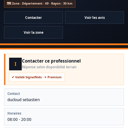
nuit, 7j/7, dans l'Ain et le nord du Rhône. Notre devise : Aussitôt
🗺️ Zone : Département : 69 · Rayon : 30 km
appelé, aussitôt traité.
Certibiocide / certification : 031519
Contacter
Voir les avis
Assurance professionnelle : insecteain
Voir la zone
Contacter ce professionnel
I
Réponse selon disponibilité terrain
✔ Validé SignalNids · ⭐ Premium
Contact
ducloud sebastien
Horaires
08:00 - 20:00