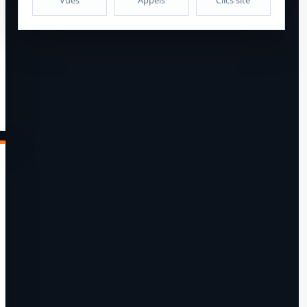
Vues
Appels
Clics site