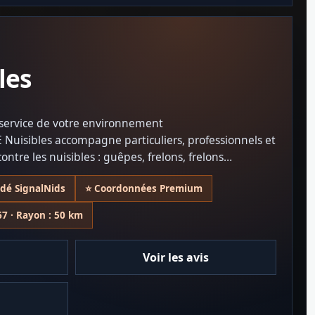
les
u service de votre environnement
 Nuisibles accompagne particuliers, professionnels et
 contre les nuisibles : guêpes, frelons, frelons
sectes nuisibles.
idé SignalNids
⭐ Coordonnées Premium
conseils de prévention sont au cœur de chaque
ntir un environnement sain et préservé.
67 · Rayon : 50 km
n : 054928
Voir les avis
Assurance professionnelle : 168165449 V - MCE - 001 MAAF
e