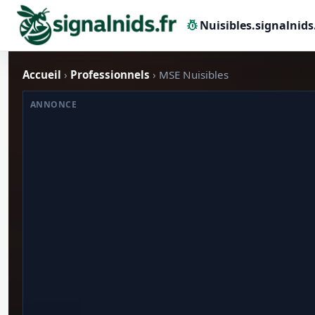
pest_control
Nuisibles.signalnids
Accueil
›
Professionnels
› MSE Nuisibles
ANNONCE