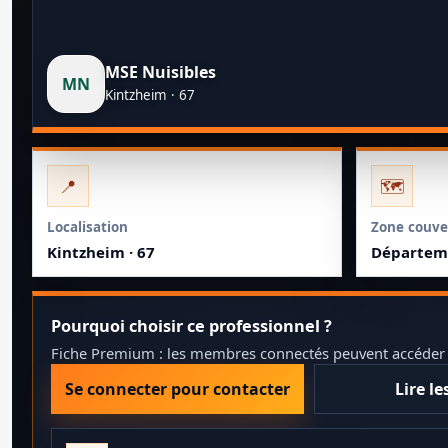
MSE Nuisibles
MN
Kintzheim · 67
📍
🗺️
Localisation
Zone couve
Kintzheim · 67
Départeme
Pourquoi choisir ce professionnel ?
Fiche Premium : les membres connectés peuvent accéder au
Se connecter pour contacter
Lire le