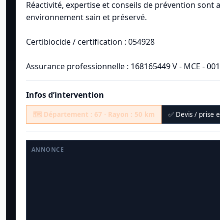
Réactivité, expertise et conseils de prévention sont
environnement sain et préservé.
Certibiocide / certification : 054928
Assurance professionnelle : 168165449 V - MCE - 00
Infos d’intervention
🗺️ Département : 67 · Rayon : 50 km
✅ Devis / prise 
ANNONCE