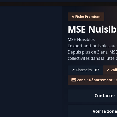
★ Fiche Premium
MSE Nuisib
MSE Nuisibles
L’expert anti-nuisibles a
Depuis plus de 3 ans, MSE
collectivités dans la lutte
asiatiques, rongeurs et in
📍 Kintzheim · 67
✔ Val
Réactivité, expertise et 
intervention afin de gara
🗺️ Zone : Département : 
Certibiocide / certificatio
Contacter
Voir la zon