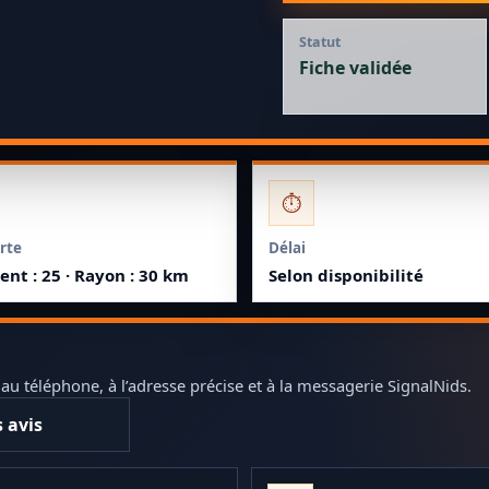
Statut
Fiche validée
⏱️
rte
Délai
nt : 25 · Rayon : 30 km
Selon disponibilité
 téléphone, à l’adresse précise et à la messagerie SignalNids.
s avis