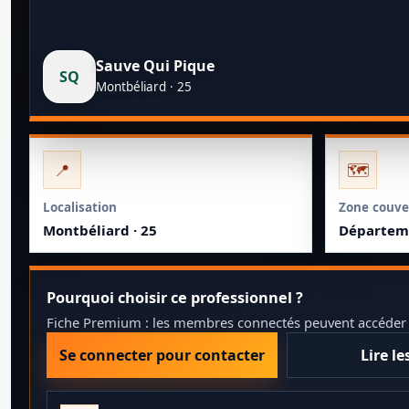
Sauve Qui Pique
SQ
Montbéliard · 25
📍
🗺️
Localisation
Zone couve
Montbéliard · 25
Départeme
Pourquoi choisir ce professionnel ?
Fiche Premium : les membres connectés peuvent accéder au
Se connecter pour contacter
Lire le