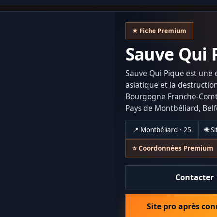
★ Fiche Premium
Sauve Qui 
Sauve Qui Pique est une en
asiatique et la destructi
Bourgogne Franche-Comté e
Pays de Montbéliard, Belf
habitations, entreprises et
📍 Montbéliard · 25
🌐 S
matériel professionnel p
accès difficiles, avec un
⭐ Coordonnées Premium
pratiques environnement
Contacter
Site pro après co