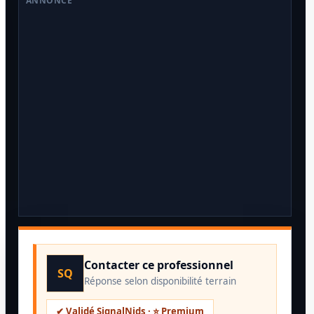
ANNONCE
Contacter ce professionnel
SQ
Réponse selon disponibilité terrain
✔ Validé SignalNids · ⭐ Premium