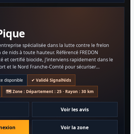
Pique
treprise spécialisée dans la lutte contre le frelon
on de nids à toute hauteur. Référencé FREDON
t certifié biocide, j’interviens rapidement dans le
ort et le Nord Franche-Comté pour sécuriser
 collectivités. Ancien pompier de Paris, j’utilise du
ite disponible
✔ Validé SignalNids
ermettant les interventions en grande hauteur et
e approche responsable et respectueuse des bonnes
🗺️ Zone : Département : 25 · Rayon : 30 km
ales.
Voir les avis
nnexion
Voir la zone