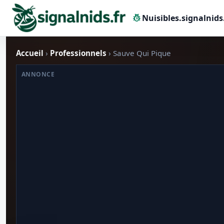
pest_control
Nuisibles.signalnids
Accueil
›
Professionnels
› Sauve Qui Pique
ANNONCE