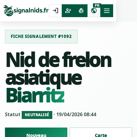
FR
login
person_add
pest_control
public
FICHE SIGNALEMENT #1092
Nid de frelon
asiatique
Biarritz
Statut
· 19/04/2026 08:44
NEUTRALISÉ
Nouveau
Carte