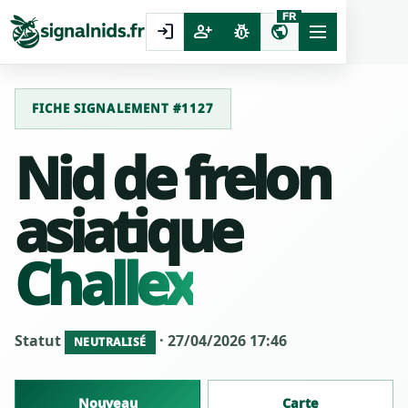
FR
login
person_add
pest_control
public
FICHE SIGNALEMENT #1127
Nid de frelon
asiatique
Challex
Statut
· 27/04/2026 17:46
NEUTRALISÉ
Nouveau
Carte