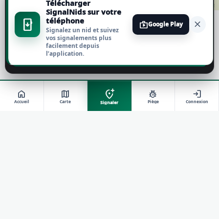
Télécharger
Tout accepter
SignalNids sur votre
téléphone
install_mobile
close
shop
Google Play
Signalez un nid et suivez
Tout refuser
vos signalements plus
facilement depuis
l’application.
Personnaliser
add_location_alt
home
map
pest_control
login
Accueil
Carte
Piège
Connexion
Signaler