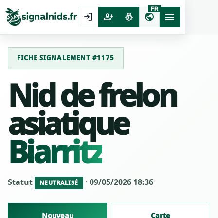
FR
login
person_add
pest_control
public
FICHE SIGNALEMENT #1175
Nid de frelon
asiatique
Biarritz
Statut
· 09/05/2026 18:36
NEUTRALISÉ
Nouveau
Carte