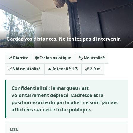
Gardez vos distances. Ne tentez pas d’intervenir.
📍 Biarritz
🐝 Frelon asiatique
🏷️ Neutralisé
✅ Nid neutralisé
🔥 Intensité 1/5
📏 2.0 m
Confidentialité :
le marqueur est
volontairement déplacé. L’adresse et la
position exacte du particulier ne sont jamais
affichées sur cette fiche publique.
LIEU