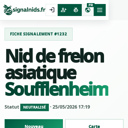
FR
login
person_add
pest_control
public
FICHE SIGNALEMENT #1232
Nid de frelon
asiatique
Soufflenheim
Statut
· 25/05/2026 17:19
NEUTRALISÉ
Nouveau
Carte