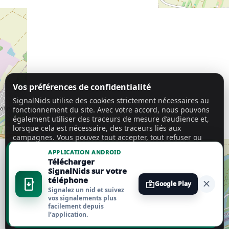
Vos préférences de confidentialité
SignalNids utilise des cookies strictement nécessaires au
fonctionnement du site. Avec votre accord, nous pouvons
également utiliser des traceurs de mesure d’audience et,
lorsque cela est nécessaire, des traceurs liés aux
campagnes. Vous pouvez tout accepter, tout refuser ou
personnaliser vos choix.
En savoir plus
APPLICATION ANDROID
Télécharger
Tout accepter
SignalNids sur votre
téléphone
install_mobile
close
shop
Google Play
Signalez un nid et suivez
Tout refuser
vos signalements plus
facilement depuis
l’application.
Personnaliser