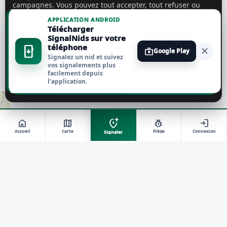
campagnes. Vous pouvez tout accepter, tout refuser ou
personnaliser vos choix.
En savoir plus
APPLICATION ANDROID
Télécharger
Tout accepter
SignalNids sur votre
téléphone
install_mobile
close
shop
Google Play
Signalez un nid et suivez
Tout refuser
vos signalements plus
facilement depuis
l’application.
Personnaliser
add_location_alt
home
map
pest_control
login
Accueil
Carte
Piège
Connexion
Signaler