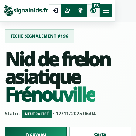
FR
login
person_add
pest_control
public
FICHE SIGNALEMENT #196
Nid de frelon
asiatique
Frénouville
Statut
· 12/11/2025 06:04
NEUTRALISÉ
Nouveau
Carte