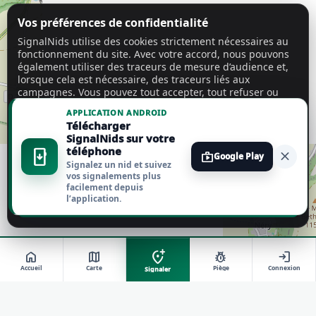
Vos préférences de confidentialité
SignalNids utilise des cookies strictement nécessaires au
fonctionnement du site. Avec votre accord, nous pouvons
également utiliser des traceurs de mesure d’audience et,
lorsque cela est nécessaire, des traceurs liés aux
campagnes. Vous pouvez tout accepter, tout refuser ou
personnaliser vos choix.
En savoir plus
APPLICATION ANDROID
Télécharger
Tout accepter
SignalNids sur votre
téléphone
install_mobile
close
shop
Google Play
Signalez un nid et suivez
Tout refuser
vos signalements plus
facilement depuis
l’application.
Personnaliser
add_location_alt
home
map
pest_control
login
Accueil
Carte
Piège
Connexion
Signaler