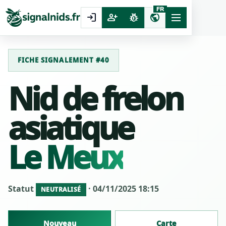
FR
login
person_add
pest_control
public
FICHE SIGNALEMENT #40
Nid de frelon
asiatique
Le Meux
Statut
· 04/11/2025 18:15
NEUTRALISÉ
Nouveau
Carte