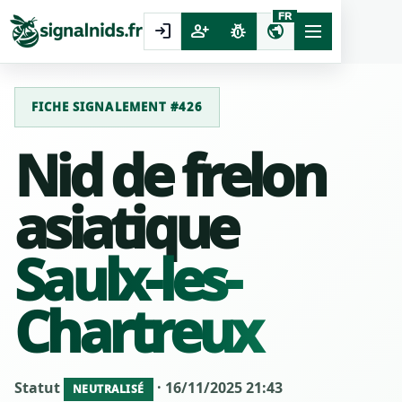
FR
login
person_add
pest_control
public
FICHE SIGNALEMENT #426
Nid de frelon
asiatique
Saulx-les-
Chartreux
Statut
· 16/11/2025 21:43
NEUTRALISÉ