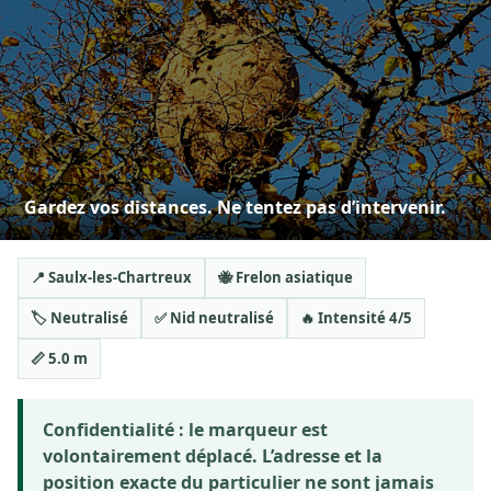
Gardez vos distances. Ne tentez pas d’intervenir.
📍 Saulx-les-Chartreux
🐝 Frelon asiatique
🏷️ Neutralisé
✅ Nid neutralisé
🔥 Intensité 4/5
📏 5.0 m
Confidentialité :
le marqueur est
volontairement déplacé. L’adresse et la
position exacte du particulier ne sont jamais