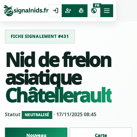
FR
login
person_add
pest_control
public
FICHE SIGNALEMENT #431
Nid de frelon
asiatique
Châtellerault
Statut
· 17/11/2025 08:45
NEUTRALISÉ
Nouveau
Carte